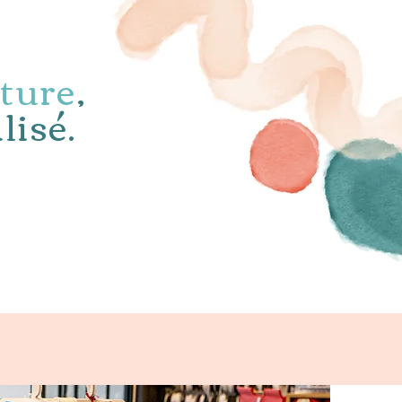
uture
,
lisé.