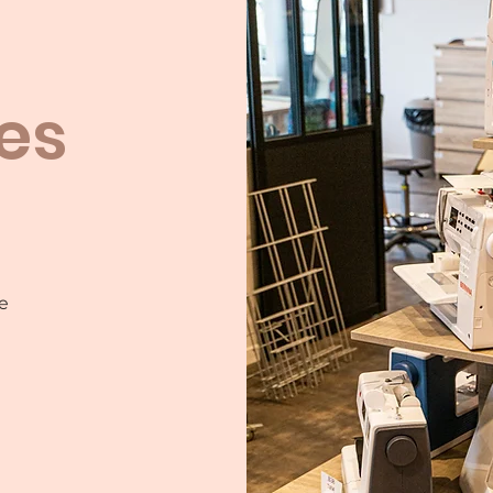
les
e