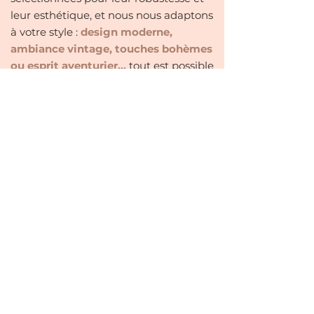
leur esthétique, et nous nous adaptons
à votre style :
design moderne,
ambiance vintage, touches bohèmes
ou esprit aventurier…
tout est possible
!
Passez nous voir à Château-